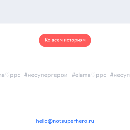
Ко всем историям
ma♡ppc
#несупергерои
#elama♡ppc
#несу
hello@notsuperhero.ru