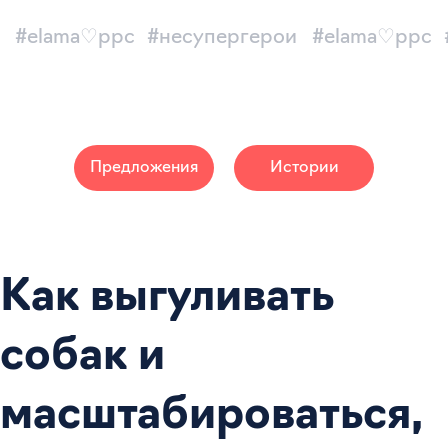
#elama♡ppc
#несупергерои
#elama♡ppc
Предложения
Истории
Как выгуливать
собак и
масштабироваться,